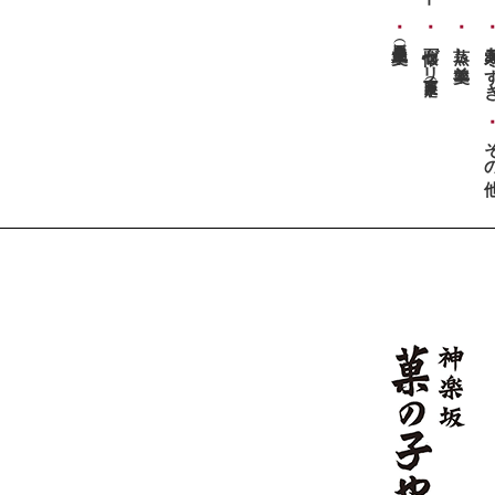
懐石ゼリー
蒸し羊羹
寒天あ
そ